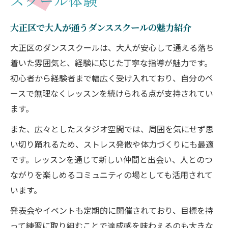
スクール体験
体験
発表会で輝くためのダンススクール選び方
大正区で大人が通うダンススクールの魅力紹介
発表会参加が叶うダンススクールの探し方
大正区のダンススクールは、大人が安心して通える落ち
大人向けダンススクールで発表会を楽しむ
着いた雰囲気と、経験に応じた丁寧な指導が魅力です。
秘訣
初心者から経験者まで幅広く受け入れており、自分のペ
ダンススクール選びで発表会も満足する理
ースで無理なくレッスンを続けられる点が支持されてい
由
ます。
大阪のダンススクールが発表会に強い理由
また、広々としたスタジオ空間では、周囲を気にせず思
と特徴
い切り踊れるため、ストレス発散や体力づくりにも最適
発表会で輝くためのダンススクール活用術
です。レッスンを通じて新しい仲間と出会い、人とのつ
経験ゼロでも楽しめる大人向けレッスン事情
ながりを楽しめるコミュニティの場としても活用されて
初心者歓迎のダンススクールが人気な理由
います。
経験ゼロでも安心の大人向けダンススクー
発表会やイベントも定期的に開催されており、目標を持
ル
って練習に取り組むことで達成感を味わえるのも大きな