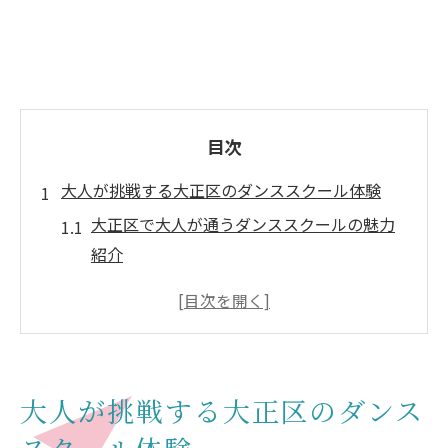
目次
大人が挑戦する大正区のダンススクール体験
大正区で大人が通うダンススクールの魅力
紹介
ダンススクール選びで失敗しない体験談
初心者が安心できる大正区ダンススクール
の特長
大阪で大人向けダンススクールを選ぶコツ
大人が挑戦する大正区のダンス
発表会を目指す大人に合うダンススクール