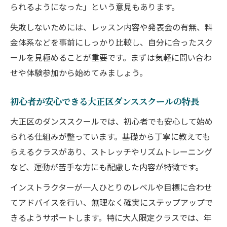
られるようになった」という意見もあります。
大正区で夜レッスンもあるダンススクール
の魅力
失敗しないためには、レッスン内容や発表会の有無、料
発表会参加で味わう達成感と成長のポイント
金体系などを事前にしっかり比較し、自分に合ったスク
ールを見極めることが重要です。まずは気軽に問い合わ
発表会で得られるダンススクールの達成感
せや体験参加から始めてみましょう。
とは
大人が発表会で成長を実感できる瞬間
初心者が安心できる大正区ダンススクールの特長
ダンススクールでの発表会参加体験談
大正区のダンススクールでは、初心者でも安心して始め
発表会がモチベーション向上につながる理
られる仕組みが整っています。基礎から丁寧に教えても
由
らえるクラスがあり、ストレッチやリズムトレーニング
大正区のダンススクールで味わう充実感
など、運動が苦手な方にも配慮した内容が特徴です。
初心者におすすめのダンススクールの魅力
インストラクターが一人ひとりのレベルや目標に合わせ
初心者が安心できるダンススクールの選び
てアドバイスを行い、無理なく確実にステップアップで
方
きるようサポートします。特に大人限定クラスでは、年
大人初心者に優しいダンススクールの特徴