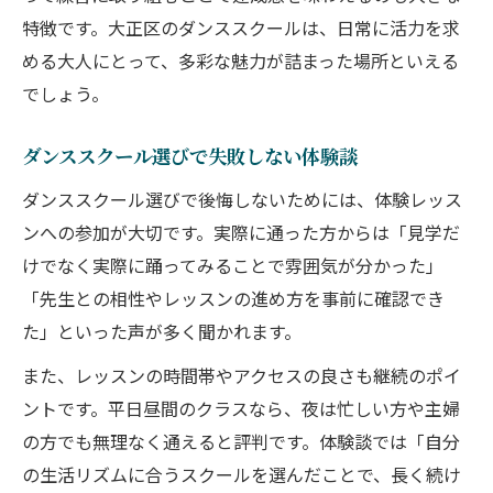
大阪ダンススクールのレッスン内容を徹底
特徴です。大正区のダンススクールは、日常に活力を求
解説
める大人にとって、多彩な魅力が詰まった場所といえる
大正区ダンススクールで始めるレッスンの
でしょう。
魅力
大人に優しいダンススクールのサポート体
ダンススクール選びで失敗しない体験談
制
ダンススクール選びで後悔しないためには、体験レッス
仕事帰りも安心のダンススクール通い方ガイド
ンへの参加が大切です。実際に通った方からは「見学だ
仕事終わりに通いやすいダンススクールの
けでなく実際に踊ってみることで雰囲気が分かった」
特徴
「先生との相性やレッスンの進め方を事前に確認でき
た」といった声が多く聞かれます。
大人がダンススクールを継続できる工夫と
は
また、レッスンの時間帯やアクセスの良さも継続のポイ
ダンススクールの通いやすさと選び方のポ
ントです。平日昼間のクラスなら、夜は忙しい方や主婦
イント
の方でも無理なく通えると評判です。体験談では「自分
の生活リズムに合うスクールを選んだことで、長く続け
大阪ダンススクールで無理なく続ける方法