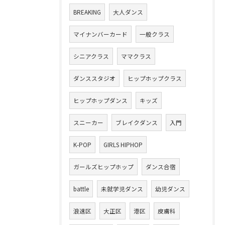
BREAKING
大人ダンス
マイナンバーカード
一般クラス
シニアクラス
ママクラス
ダンススタジオ
ヒップホップクラス
ヒップホップダンス
キッズ
スニーカー
ブレイクダンス
入門
K-POP
GIRLS HIPHOP
ガールズヒップホップ
ダンス合宿
battle
未就学児ダンス
幼児ダンス
浪速区
大正区
港区
皮膚科