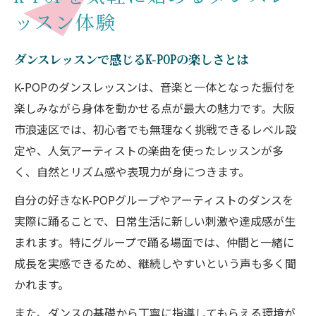
ッスン体験
ダンスレッスンで音楽と一体になる楽しみ
方
ダンスレッスンで感じるK-POPの楽しさとは
初心者が安心できる大阪市浪速区の教室選び
K-POPのダンスレッスンは、音楽と一体となった振付を
初心者歓迎のダンスレッスン教室選びのポ
楽しみながら身体を動かせる点が最大の魅力です。大阪
イント
市浪速区では、初心者でも無理なく挑戦できるレベル設
大阪市浪速区で安心して通えるダンスレッ
定や、人気アーティストの楽曲を使ったレッスンが多
スン情報
く、自然とリズム感や表現力が身につきます。
丁寧な指導が受けられるダンスレッスンの
自分の好きなK-POPグループやアーティストのダンスを
探し方
実際に踊ることで、日常生活に新しい刺激や達成感が生
ダンスレッスン初心者向け教室の見極め方
まれます。特にグループで踊る場面では、仲間と一緒に
を紹介
成長を実感できるため、継続しやすいという声も多く聞
未経験でも通いやすいダンスレッスン教室
かれます。
の特徴
また、ダンスの基礎から丁寧に指導してもらえる環境が