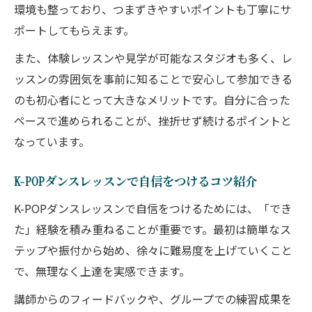
初心者に人気の少人数ダンスレッスンの安
環境も整っており、つまずきやすいポイントも丁寧にサ
心感
ポートしてもらえます。
少人数制ダンスレッスンで講師との距離が
また、体験レッスンや見学が可能なスタジオも多く、レ
近い魅力
ッスンの雰囲気を事前に知ることで安心して参加できる
ダンスレッスンでしっかり学べるサポート
のも初心者にとって大きなメリットです。自分に合った
体制
ペースで進められることが、挫折せず続けるポイントと
少人数制ダンスレッスンのメリットを解説
なっています。
駅近で通いやすい初心者向けダンスクラス
K-POPダンスレッスンで自信をつけるコツ紹介
駅近のダンスレッスンで通いやすさを重視
する理由
K-POPダンスレッスンで自信をつけるためには、「でき
た」経験を積み重ねることが重要です。最初は簡単なス
初心者に嬉しいアクセス抜群のダンスレッ
テップや振付から始め、徐々に難易度を上げていくこと
スン体験
で、無理なく上達を実感できます。
仕事帰りにも通える駅近ダンスレッスンの
魅力
講師からのフィードバックや、グループでの練習成果を