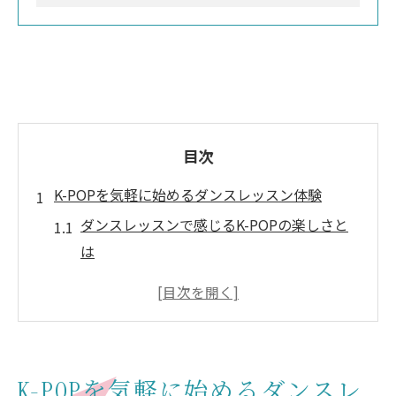
目次
K-POPを気軽に始めるダンスレッスン体験
ダンスレッスンで感じるK-POPの楽しさと
は
初心者が始めやすいダンスレッスンの特徴
を解説
K-POPダンスレッスンで自信をつけるコツ
紹介
K-POPを気軽に始めるダンスレ
未経験者にも安心なダンスレッスンの流れ