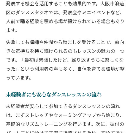
ダンスレッスン継続のための通いやすい立
発表する機会を活用することも効果的です。大阪市浪速
地条件
区のダンススタジオでは、発表会やミニイベントなど、
人前で踊る経験を積める場が設けられている場合もあり
駅近ダンスレッスンで無理なく続けられる
ます。
方法
自分に合うK-POPレッスンを探すポイント
失敗しても講師や仲間から励ましを受けることで、前向
きな気持ちを持ち続けられるのもレッスンの魅力の一つ
ダンスレッスン選びで自分に合うポイント
です。「最初は緊張したけど、繰り返すうちに楽しくな
を確認
った」という利用者の声も多く、自信を育てる環境が整
K-POPダンスレッスンの比較で重視すべき
っています。
点
初心者が失敗しないダンスレッスン選びの
未経験者にも安心なダンスレッスンの流れ
コツ
未経験者が安心して参加できるダンスレッスンの流れ
ダンスレッスン体験で雰囲気や講師をチェ
は、まずストレッチやウォーミングアップから始まり、
ック
基礎的なリズムトレーニングを行います。次に、振付の
自分のペースで学べるK-POPダンスレッス
パートごとに分けて丁寧に指導されるため、初めてでも