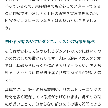
ダンス未経験者も基礎から学べるK-POP入門
整っているので、未経験者でも安心してスタートできる
ダンスレッスンで基礎から始めるK-POP入
のが特徴です。楽しさと上達の両方を実感できるのが、
門の魅力
K-POPダンスレッスンならではの魅力といえるでしょ
未経験から安心して学べるダンスレッスン
う。
の進め方
K-POPダンスレッスンで基本ステップを身
初心者が始めやすいダンスレッスンの特徴を解説
につける
初心者が安心して始められるダンスレッスンにはいくつ
初心者向けダンスレッスンで感じる成長の
かの共通した特徴があります。大阪市浪速区のスタジオ
実感
では、基礎からゆっくり進めるカリキュラムや、少人数
ダンスレッスンでK-POPの基礎を無理なく
制で一人ひとりに目が行き届く指導スタイルが特に人気
習得
です。
少人数制で丁寧に学べるレッスンの魅力
具体的には、振付の分解説明や、リズムトレーニングの
ダンスレッスンで丁寧指導が受けられる少
時間を多く確保している点が挙げられます。講師との距
人数制の良さ
離が近いことで、分からない部分をその場で質問できる