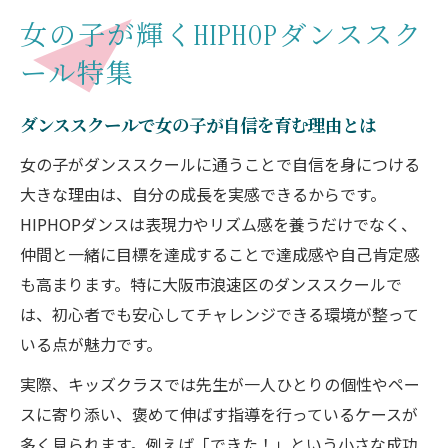
ント
女の子が輝くHIPHOPダンススク
ガールズHIPHOPに強いダンススクールの
ール特集
特徴
初心者も通いやすい大阪市のダンススクー
ダンススクールで女の子が自信を育む理由とは
ル事情
女の子がダンススクールに通うことで自信を身につける
大阪市浪速区で安心して始めるダンススクール
大きな理由は、自分の成長を実感できるからです。
選び
HIPHOPダンスは表現力やリズム感を養うだけでなく、
初心者が安心できるダンススクールの選び
仲間と一緒に目標を達成することで達成感や自己肯定感
方
も高まります。特に大阪市浪速区のダンススクールで
HIPHOPに強いダンススクール選びのコツ
は、初心者でも安心してチャレンジできる環境が整って
大阪のキッズダンススクールは見学もおす
いる点が魅力です。
すめ
実際、キッズクラスでは先生が一人ひとりの個性やペー
グループレッスンと個別指導の違いを理解
スに寄り添い、褒めて伸ばす指導を行っているケースが
しよう
多く見られます。例えば「できた！」という小さな成功