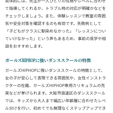
具体的には、先生が一人ひとりの性格やレベルに合わせ
容
て指導してくれるか、トラブル時の対応が明確かなどを
体験レッスンで見極める教室の雰囲気と安心感
チェックしましょう。また、体験レッスンで教室の雰囲
気や安全対策を確認するのも有効です。失敗例として
ダンススクールの雰囲気を体験で感じるコ
「子どもがクラスに馴染めなかった」「レッスンについ
ツ
ていけなかった」という声もあるため、事前の見学や相
体験レッスンで先生の指導力を見極めよう
談をおすすめします。
HIPHOP初心者が安心できる教室の特徴
女の子が長く通えるダンススクールの条件
ガールズHIPHOPに強いダンススクールの特徴
保護者目線で選ぶ安心なキッズダンススク
ガールズHIPHOPに強いダンススクールの特徴として、
ール
女の子が安心して表現できる雰囲気や、女性インストラ
クターの在籍、ガールズHIPHOP専用カリキュラムの充
実などが挙げられます。大阪市浪速区のダンススクール
では、キッズから大人まで幅広い年齢層に合わせたレベ
ル分けを行い、初めてでも無理なくステップアップでき