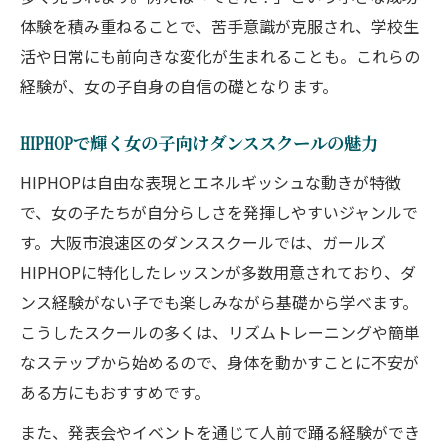
ガールズ向けHIPHOPレッスンの魅力を探
体験を積み重ねることで、苦手意識が克服され、学校生
る
活や日常にも前向きな変化が生まれることも。これらの
HIPHOP初心者も歓迎のレッスン体験の魅力
経験が、女の子自身の自信の礎となります。
ダンススクールの体験レッスンの流れを解
説
HIPHOPで輝く女の子向けダンススクールの魅力
HIPHOP初心者にやさしい体験レッスンの
HIPHOPは自由な表現とエネルギッシュな動きが特徴
魅力
で、女の子たちが自分らしさを発揮しやすいジャンルで
ガールズ向けHIPHOPレッスンの体験談紹
す。大阪市浪速区のダンススクールでは、ガールズ
介
HIPHOPに特化したレッスンが多数用意されており、ダ
キッズダンススクールの体験で学ぶポイン
ンス経験がない子でも楽しみながら基礎から学べます。
ト
こうしたスクールの多くは、リズムトレーニングや簡単
なステップから始めるので、身体を動かすことに不安が
ダンススクールの雰囲気を体験レッスンで
ある方にもおすすめです。
確認
子ども向けダンススクールを比較してみよう
また、発表会やイベントを通じて人前で踊る経験ができ