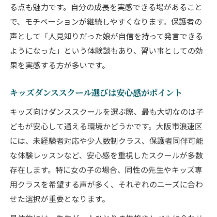
大阪市のキッズダンススクールを徹底比較
る点も魅力です。自分の成長を実感できる場があること
で、モチベーションが継続しやすくなります。保護者の
ガールズHIPHOPに強い教室の選び方
声として「人見知りだった娘が自信を持って発言できる
ダンススクールの料金やカリキュラムの違
ようになった」という体験談もあり、習い事としての効
い
果を実感する方が多いです。
初心者対応の充実したダンススクールとは
体験レッスン付きダンススクールの比較方
キッズダンススクール選びは安心感がポイント
法
キッズ向けダンススクールを選ぶ際、最も大切なのは子
実績豊富な先生と学ぶHIPHOPレッスンのコツ
どもが安心して通える環境かどうかです。大阪市浪速区
ダンススクールの先生選びで見るべき実績
には、未経験者対応や少人数制クラス、保護者同伴可能
HIPHOP上達のための先生からのアドバイ
な体験レッスンなど、安心感を重視したスクールが多数
ス
存在します。特に女の子の場合、同性の先生やキッズ専
ガールズHIPHOP指導に強い先生の特徴
用クラスを希望する声が多く、それぞれのニーズに合わ
初心者も安心できる先生のサポート術
せた選択が重要となります。
キッズダンススクールで学べるレッスン内