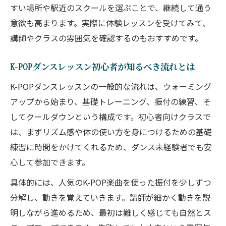
すい場所や駅近のスクールを選ぶことで、継続して通う
K-POPダンス初心者が大阪で安心できる理
意欲も高まります。実際に体験レッスンを受けてみて、
由
講師やクラスの雰囲気を確認するのもおすすめです。
K-POP好き必見 大正区発ダンスレッスンの魅力
大正区で人気のK-POPダンスレッスンの魅
K-POPダンスレッスン初心者が知るべき流れとは
力とは
K-POPダンスレッスンの一般的な流れは、ウォーミング
K-POP好きの高校生におすすめのダンスレ
アップから始まり、基礎トレーニング、振付の練習、そ
ッスン体験
してクールダウンという構成です。初心者向けクラスで
ダンスレッスンでK-POPの魅力を深く味わ
は、まずリズム感や体の使い方を身につけるための基礎
う方法
練習に時間をかけてくれるため、ダンス未経験者でも安
大正区発のダンスレッスンで学ぶK-POPの
心して参加できます。
楽しさ
具体的には、人気のK-POP楽曲を使った振付を少しずつ
K-POP好き高校生が集うダンスレッスンの
分解し、動きを覚えていきます。講師が細かく動きを説
特徴
明しながら進めるため、最初は難しく感じても自然とス
初心者歓迎のダンスレッスンでK-POPを楽しむ