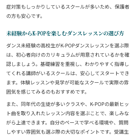
症対策もしっかりしているスクールが多いため、保護者
通いやすいダンスレッスンでK-POPを身近
の方も安心です。
に感じる
高校生向けK-POPダンスレッスンの選び方
未経験からK-POPを楽しむダンスレッスンの選び方
ガイド
ダンス未経験の高校生がK-POPダンスレッスンを選ぶ際
大阪市内で見つける理想のダンスレッスン
は、初心者向けのカリキュラムが用意されているかを確
環境
認しましょう。基礎練習を重視し、わかりやすく指導し
K-POPダンスレッスンで夢を広げる高校生
てくれる講師がいるスクールは、安心してスタートでき
活
ます。体験レッスンや見学が可能なスクールで実際の雰
自分らしく踊るK-POPダンスレッスンのコツ
囲気を感じてみるのもおすすめです。
自分らしさを表現できるK-POPダンスレッ
また、同年代の生徒が多いクラスや、K-POPの最新ヒッ
スンの秘訣
ト曲を取り入れたレッスン内容を選ぶことで、楽しみな
K-POPダンスレッスンで個性を伸ばすポイ
がら上達できます。自分のペースで学べる環境や、質問
ント
しやすい雰囲気も選ぶ際の大切なポイントです。受講生