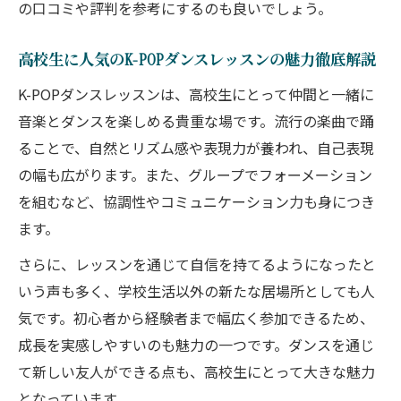
ダンスレッスンでK-POPを自分流に楽しむ
の口コミや評判を参考にするのも良いでしょう。
方法
高校生が輝くK-POPダンスレッスンの実践
高校生に人気のK-POPダンスレッスンの魅力徹底解説
テクニック
K-POPダンスレッスンは、高校生にとって仲間と一緒に
K-POPダンスレッスンで自信をつけるため
音楽とダンスを楽しめる貴重な場です。流行の楽曲で踊
の習慣
ることで、自然とリズム感や表現力が養われ、自己表現
の幅も広がります。また、グループでフォーメーション
を組むなど、協調性やコミュニケーション力も身につき
ます。
さらに、レッスンを通じて自信を持てるようになったと
いう声も多く、学校生活以外の新たな居場所としても人
気です。初心者から経験者まで幅広く参加できるため、
成長を実感しやすいのも魅力の一つです。ダンスを通じ
て新しい友人ができる点も、高校生にとって大きな魅力
となっています。