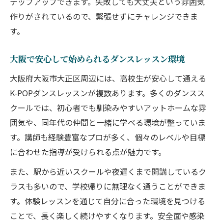
テップアップできます。失敗しても大丈夫という雰囲気
初心者向けK-POPダンスレッスンの楽しみ
作りがされているので、緊張せずにチャレンジできま
方
す。
ダンスレッスン未経験者がK-POPを楽しむ
大阪で安心して始められるダンスレッスン環境
コツ
大阪府大阪市大正区周辺には、高校生が安心して通える
K-POPダンスレッスンで初心者も安心なポ
K-POPダンスレッスンが複数あります。多くのダンスス
イント
クールでは、初心者でも馴染みやすいアットホームな雰
初めてのK-POPダンスを楽しむための準備
囲気や、同年代の仲間と一緒に学べる環境が整っていま
とは
す。講師も経験豊富なプロが多く、個々のレベルや目標
初心者歓迎のダンスレッスンで自信をつけ
に合わせた指導が受けられる点が魅力です。
る方法
また、駅から近いスクールや夜遅くまで開講しているク
大阪市内で叶う夢 高校生向けK-POPダンス学び
ラスも多いので、学校帰りに無理なく通うことができま
方
す。体験レッスンを通じて自分に合った環境を見つける
大阪で高校生が夢を叶えるK-POPダンスレ
ことで、長く楽しく続けやすくなります。安全面や感染
ッスン