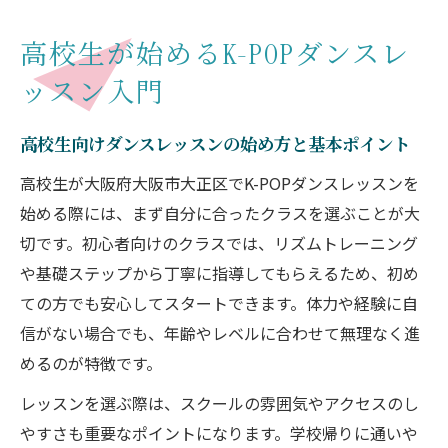
環境
高校生が始めるK-POPダンスレ
未経験からK-POPを楽しむダンスレッスン
ッスン入門
の選び方
高校生に人気のK-POPダンスレッスンの魅
高校生向けダンスレッスンの始め方と基本ポイント
力徹底解説
高校生が大阪府大阪市大正区でK-POPダンスレッスンを
未経験でも安心な大阪のK-POPダンス体験
始める際には、まず自分に合ったクラスを選ぶことが大
未経験者が安心して通えるダンスレッスン
切です。初心者向けのクラスでは、リズムトレーニング
の特徴
や基礎ステップから丁寧に指導してもらえるため、初め
大阪のK-POPダンスレッスンで初心者が成
ての方でも安心してスタートできます。体力や経験に自
長する秘訣
信がない場合でも、年齢やレベルに合わせて無理なく進
体験レッスンで感じるK-POPダンスレッス
めるのが特徴です。
ンの魅力
レッスンを選ぶ際は、スクールの雰囲気やアクセスのし
初めてでも楽しめる大阪のダンスレッスン
やすさも重要なポイントになります。学校帰りに通いや
選び方