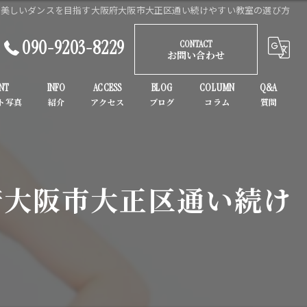
で美しいダンスを目指す大阪府大阪市大正区通い続けやすい教室の選び方
090-9203-8229
CONTACT
お問い合わせ
NT
INFO
ACCESS
BLOG
COLUMN
Q&A
ガールズヒップホップ
K-POP
府大阪市大正区通い続け
子供
初心者
大人
ヒップホップ