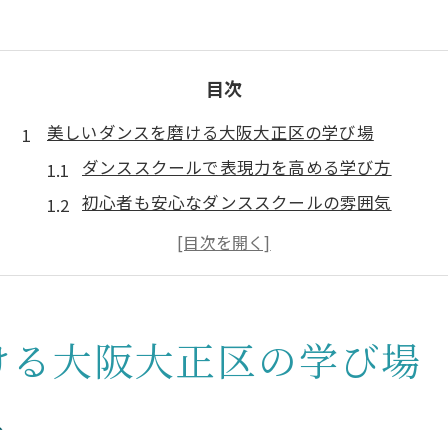
目次
美しいダンスを磨ける大阪大正区の学び場
ダンススクールで表現力を高める学び方
初心者も安心なダンススクールの雰囲気
ダンススクール選びで大切な比較ポイント
美しいダンスを目指せる環境の特徴とは
講師の実力が光るダンススクール体験談
ダンスのセンスを伸ばす秘訣を探求する
ける大阪大正区の学び場
ダンススクールで身につくセンスの磨き方
リズム感や表現力を伸ばす練習法を紹介
方
美しいダンスを支える基礎練習の重要性