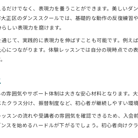
えるだけでなく、表現力を養うことができます。美しいダ
ダンススクールで気づく自分の強みとは
市大正区のダンススクールでは、基礎的な動作の反復練習
センスが伸びるダンス習慣を身につける
分らしい表現力を磨けます。
続けやすいダンススクール選びの極意
を通じて、実践的に表現力を伸ばすことも可能です。例え
無理なく通えるダンススクールの条件
上心につながります。体験レッスンでは自分の現時点での
大阪大正区で通いやすい教室を探すコツ
す。
ダンススクールの体験レッスン活用法
続けやすさ重視のダンススクール比較
気
初心者に優しいダンススクールの特徴
ルの雰囲気やサポート体制は大きな安心材料となります。
表現力が高まるレッスン内容の魅力
じたクラス分け、振替制度など、初心者が継続しやすい環
ダンススクールの多彩なレッスン内容とは
レッスンの流れや受講者の雰囲気を確認できるため、入会
美しいダンスを育てる表現力強化の秘訣
ダンスを始めるハードルが下がるでしょう。初心者向けク
レッスンで感じる成長と達成感の理由