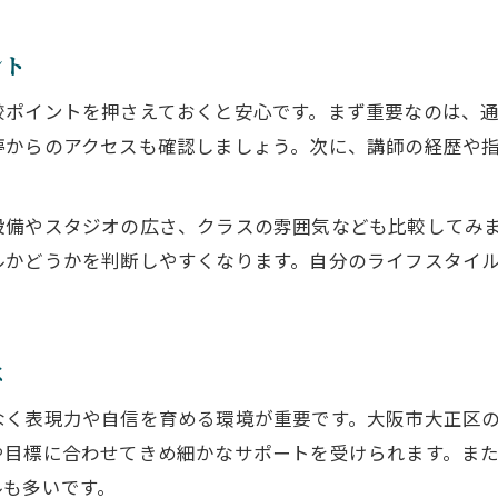
ダンススクールで得られる新たな発見
音楽に合わせた動きが美しさを生む理由
ント
初心者にも安心な継続ポイントを解説
較ポイントを押さえておくと安心です。まず重要なのは、
ダンススクールのサポート体制を確認しよう
停からのアクセスも確認しましょう。次に、講師の経歴や
初心者でも続く環境が整う理由とは
振替制度で無理なく学べるダンススクール
設備やスタジオの広さ、クラスの雰囲気なども比較してみ
安心して長く通える教室の選び方
ルかどうかを判断しやすくなります。自分のライフスタイ
講師と生徒の距離が近いダンススクール
自分に合うダンス環境とは何かを考える
ダンススクール選びで自分の目標を見直す
は
美しいダンスを育てる環境の選び方
なく表現力や自信を育める環境が重要です。大阪市大正区
大阪大正区で理想のダンス環境を探す方法
や目標に合わせてきめ細かなサポートを受けられます。ま
ダンススクールで実感する成長のヒント
ルも多いです。