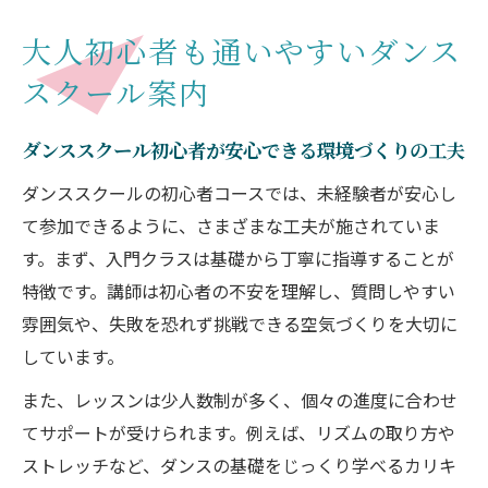
ント
大人初心者も通いやすいダンス
大人が通いやすいダンススクールの特徴と
スクール案内
は
大阪ダンススクールで趣味を始める安心ス
ダンススクール初心者が安心できる環境づくりの工夫
テップ
ダンススクールの初心者コースでは、未経験者が安心し
未経験から始める大阪市のダンス体験術
て参加できるように、さまざまな工夫が施されていま
ダンススクール体験レッスンの魅力と参加
す。まず、入門クラスは基礎から丁寧に指導することが
方法
特徴です。講師は初心者の不安を理解し、質問しやすい
初めてでも楽しめる大阪ダンススクール体
雰囲気や、失敗を恐れず挑戦できる空気づくりを大切に
験談
しています。
未経験者向けダンススクール選びのコツ
また、レッスンは少人数制が多く、個々の進度に合わせ
大阪のダンススクールで体験すべきレッス
てサポートが受けられます。例えば、リズムの取り方や
ン
ストレッチなど、ダンスの基礎をじっくり学べるカリキ
ダンススクール初参加時の不安を解消する