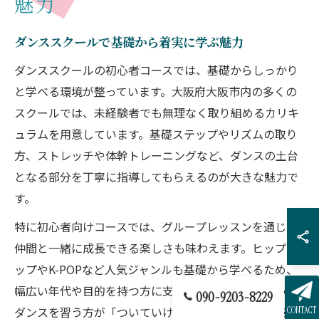
魅力
ダンススクールで基礎から着実に学ぶ魅力
ダンススクールの初心者コースでは、基礎からしっかり
と学べる環境が整っています。大阪府大阪市内の多くの
スクールでは、未経験者でも無理なく取り組めるカリキ
ュラムを用意しています。基礎ステップやリズムの取り
方、ストレッチや体幹トレーニングなど、ダンスの土台
となる部分を丁寧に指導してもらえるのが大きな魅力で
す。
特に初心者向けコースでは、グループレッスンを通じて
仲間と一緒に成長できる楽しさも味わえます。ヒップホ
ップやK-POPなど人気ジャンルも基礎から学べるため、
幅広い年代や目的を持つ方に支持されています。初めて
090-9203-8229
ダンスを習う方が「ついていけるかな」と感じる不安
CONTACT