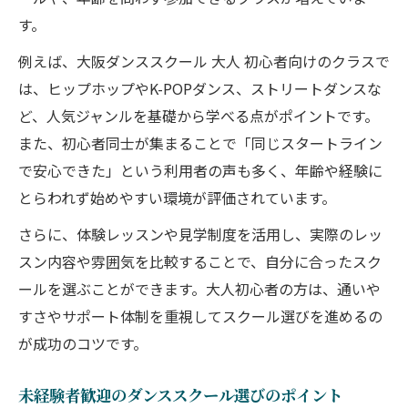
選び方
す。
趣味として長く続けやすいダンススクール
活用法
例えば、大阪ダンススクール 大人 初心者向けのクラスで
は、ヒップホップやK-POPダンス、ストリートダンスな
ダンススクールで日常にリフレッシュを取
ど、人気ジャンルを基礎から学べる点がポイントです。
り入れる
また、初心者同士が集まることで「同じスタートライン
初心者がダンスを趣味にするための心構え
で安心できた」という利用者の声も多く、年齢や経験に
基礎から安心して習うダンスの魅力
とらわれず始めやすい環境が評価されています。
ダンススクールで基礎から着実に学ぶ魅力
さらに、体験レッスンや見学制度を活用し、実際のレッ
初心者が安心して通えるダンススクールの
スン内容や雰囲気を比較することで、自分に合ったスク
秘密
ールを選ぶことができます。大人初心者の方は、通いや
基礎を重視したダンススクールの選び方
すさやサポート体制を重視してスクール選びを進めるの
ダンススクールで感じる成長と達成感
が成功のコツです。
未経験者でも安心なダンススクールの仕組
み
未経験者歓迎のダンススクール選びのポイント