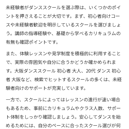
週1回で上達が目指せる理由とは
未経験者がダンススクールを選ぶ際は、いくつかのポイ
ダンススクール週1回でも上達できる学び方
ントを押さえることが大切です。まず、初心者向けコー
初心者が効率よく成長するダンススクール
スや未経験者歓迎を明示しているスクールを選びましょ
活用術
う。講師の指導経験や、基礎から学べるカリキュラムの
週1回のダンススクールで成果を感じるコツ
有無も確認ポイントです。
ダンススクール継続で得られる上達の実感
また、体験レッスンや見学制度を積極的に利用すること
週1回ペースで無理なく続けられる理由
で、実際の雰囲気や自分に合うかどうか確かめられま
す。大阪ダンススクール 初心者 大人、20代 ダンス 初心
者 大阪など、検索でヒットするスクールの多くは、未経
験者向けのサポートが充実しています。
一方で、スクールによってはレッスンの進行が速い場合
もあるため、事前にカリキュラムやクラス人数、サポー
ト体制をしっかり確認しましょう。安心してダンスを始
めるためには、自分のペースに合ったスクール選びが何