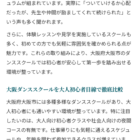
ュラムが組まれています。実際に「ついていけるか心配
方法
だったが、先生や仲間が励ましてくれて続けられた」と
やさしく学べる初心者コースの選び方
いう声も多く聞かれます。
初心者向けダンススクールコースの見極め
さらに、体験レッスンや見学を実施しているスクールも
方
多く、初めての方でも気軽に雰囲気を確かめられる点が
ダンススクール選びで重視すべきポイント
魅力です。これらの取り組みにより、大阪府大阪市のダ
やさしい指導が魅力のダンススクールとは
ンススクールでは初心者が安心して第一歩を踏み出せる
初心者コースで上達できるダンススクール
環境が整っています。
の条件
無理なく続けられるダンススクールの選択
大阪ダンススクールを大人初心者目線で徹底比較
術
大阪府大阪市には多種多様なダンススクールがあり、大
ダンスを趣味にしたい方必見の始め方
人初心者にも通いやすい環境が整っています。特に注目
ダンススクールで趣味を始める最初の一歩
したいのは、大人向け初心者クラスや社会人向けの夜間
コースの有無です。仕事帰りにも気軽に通えるスケジュ
未経験からでも楽しめるダンススクールの
ールや、年齢を問わず参加できるクラスが増えていま