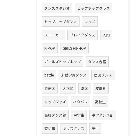
ダンススタジオ
ヒップホップクラス
ヒップホップダンス
キッズ
スニーカー
ブレイクダンス
入門
K-POP
GIRLS HIPHOP
ガールズヒップホップ
ダンス合宿
battle
未就学児ダンス
幼児ダンス
浪速区
大正区
港区
皮膚科
キッズジャズ
ネタバレ
高校生
高校ダンス部
中学生
中学ダンス部
習い事
キッズダンス
子供