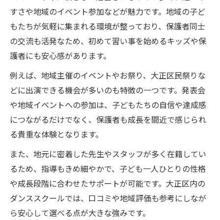
性
すさや地域のイベント参加などが魅力です。地域の子ど
成長を促すダンススクールの安全な指導体
もたちが気軽に集まれる環境が整っており、保護者同士
制
の交流も活発なため、初めて習い事を始めるキッズや保
発表会で得られるダンススクールの成長体
護者にも安心感があります。
験
例えば、地域主催のイベントやお祭り、大正区民祭りな
保護者が実感するダンススクール通学の効
どに出演できる機会が多いのも特徴の一つです。発表会
果
や地域イベントへの参加は、子どもたちの自信や達成感
ダンススクール探しに役立つポイントを解説
につながるだけでなく、保護者も成長を間近で感じられ
ダンススクール選びで見落としがちな比較
る貴重な体験となります。
項目
また、地元に密着した先生やスタッフが多く在籍してい
体験レッスン参加でわかる教室の雰囲気
るため、指導もきめ細やかで、子ども一人ひとりの性格
口コミとSNS活用で信頼できるダンススク
や成長段階に合わせたサポートが可能です。大正区内の
ール発見
ダンススクールでは、口コミや地域評価も参考にしなが
キッズ向けクラスの内容とダンスジャンル
ら安心して選べる点が大きな強みです。