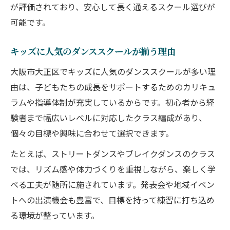
が評価されており、安心して長く通えるスクール選びが
ブレイクダンスなど多様なジャンルに挑戦
可能です。
仲間と切磋琢磨できるダンススクールの魅
力
キッズに人気のダンススクールが揃う理由
キッズに最適なダンススクールの選び方
大阪市大正区でキッズに人気のダンススクールが多い理
体験レッスン活用で安心のスクール選び
由は、子どもたちの成長をサポートするためのカリキュ
体験レッスンで見極めるダンススクールの
ラムや指導体制が充実しているからです。初心者から経
質
験者まで幅広いレベルに対応したクラス編成があり、
初めてでも安心できる体験レッスンの流れ
個々の目標や興味に合わせて選択できます。
体験後に比較したいダンススクールの特徴
たとえば、ストリートダンスやブレイクダンスのクラス
保護者がチェックすべき体験レッスンポイ
では、リズム感や体力づくりを重視しながら、楽しく学
ント
べる工夫が随所に施されています。発表会や地域イベン
ダンススクール選びに活かす体験者の声
トへの出演機会も豊富で、目標を持って練習に打ち込め
る環境が整っています。