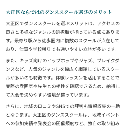
を比較
ダンススクールの月謝や費用体系を事前に
大正区ならではのダンススクール選びのメリット
確認
大正区でダンススクールを選ぶメリットは、アクセスの
失敗しないダンススクールの選び方とは
良さと多様なジャンルの選択肢が揃っている点にありま
指導方針が明確なダンススクールの選び方
す。最寄り駅から徒歩圏内に複数のスクールが点在して
おり、仕事や学校帰りでも通いやすい立地が多いです。
子どもの性格に合うダンススクールを見極
める
また、キッズ向けのヒップホップやジャズ、ブレイクダ
安心して続けられるダンススクールの条件
ンスなど、人気のジャンルを幅広く網羅しているスクー
ルが多いのも特徴です。体験レッスンを活用することで
講師の経歴をチェックするポイント
実際の雰囲気や先生との相性を確認できるため、納得し
レッスン頻度と通いやすさが続く秘訣
て入会を決めやすい環境が整っています。
キッズ向けダンス教室で伸ばす運動能力
さらに、地域の口コミやSNSでの評判も情報収集の一助
ダンススクールで基礎体力と柔軟性を養お
となります。大正区のダンススクールは、地域イベント
う
への参加実績や発表会の開催頻度など、独自の取り組み
音楽に合わせて伸ばすリズム感と運動神経