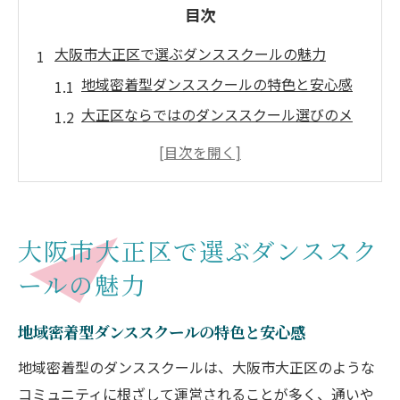
目次
大阪市大正区で選ぶダンススクールの魅力
地域密着型ダンススクールの特色と安心感
大正区ならではのダンススクール選びのメ
リット
キッズに人気のダンススクールが揃う理由
大阪市大正区で注目のダンススクール事情
初心者も安心できるダンススクールの雰囲
大阪市大正区で選ぶダンススク
気
ールの魅力
子どもの成長を支える大正区のダンス教室
ダンススクールで身につくリズム感と集中
地域密着型ダンススクールの特色と安心感
力
地域密着型のダンススクールは、大阪市大正区のような
大正区ダンススクールが伸ばす子どもの個
コミュニティに根ざして運営されることが多く、通いや