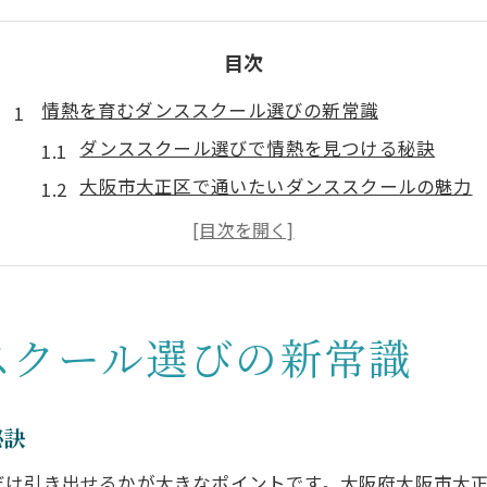
目次
情熱を育むダンススクール選びの新常識
ダンススクール選びで情熱を見つける秘訣
大阪市大正区で通いたいダンススクールの魅力
自分に合うダンススクールを見極めるポイント
初心者でも安心なダンススクールの特徴とは
ダンススクールで夢を叶える第一歩の方法
自分らしさ発見へダンスで踏み出す大切さ
スクール選びの新常識
ダンススクールで自分らしさを磨く方法
情熱をダンスで表現する楽しさを体験
秘訣
大正区で新しい自分に出会うダンス体験
だけ引き出せるかが大きなポイントです。大阪府大阪市大