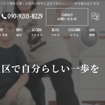
クールで情熱を磨く大阪府大阪市大正区で自分らしい一歩を踏み出す方法
090-9203-8229
CONTACT
お問い合わせ
NT
INFO
ACCESS
BLOG
COLUMN
Q&A
ガールズヒップホップ
K-POP
正区で自分らしい一歩を
子供
初心者
大人
ヒップホップ