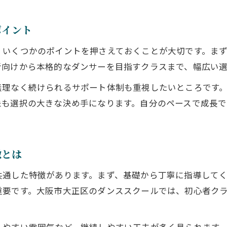
ダンススクール体験が生む自信と変化
本格レッスンが導く成長と自信の秘訣
ポイント
ダンススクールの本格レッスンで成長実感
、いくつかのポイントを押さえておくことが大切です。ま
経験豊富な講師が導くダンスの自信
者向けから本格的なダンサーを目指すクラスまで、幅広い
基礎から応用までダンススクールで学ぶ
無理なく続けられるサポート体制も重視したいところです
ダンスレッスンを通じた着実なスキルアップ
象も選択の大きな決め手になります。自分のペースで成長
自信がつくダンススクール選びのコツ
コミュニティで広がるダンスの仲間と笑顔
ダンススクールで広がる新しい仲間の輪
徴とは
コミュニティで感じるダンスの楽しさ
共通した特徴があります。まず、基礎から丁寧に指導して
仲間と一緒に成長するダンススクール体験
重要です。大阪市大正区のダンススクールでは、初心者ク
ダンススクールが生む笑顔とつながり
地域で愛されるダンスコミュニティの魅力
しやすい雰囲気など、継続しやすい工夫が多く見られます