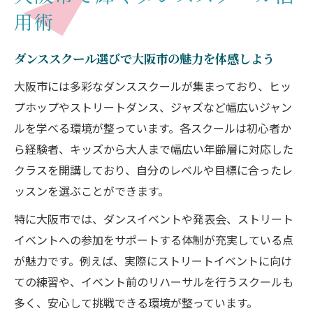
用術
の第一歩
ダンススクール体験で大阪のダンス文化に
ダンススクール選びで大阪市の魅力を体感しよう
触れる
大阪市には多彩なダンススクールが集まっており、ヒッ
ストリートイベント参加ならダンススクール通
プホップやストリートダンス、ジャズなど幅広いジャン
いから
ルを学べる環境が整っています。各スクールは初心者か
ダンススクールで学ぶイベント参加準備の
ら経験者、キッズから大人まで幅広い年齢層に対応した
基本
クラスを開講しており、自分のレベルや目標に合ったレ
ストリートイベントに強いダンススクール
ッスンを選ぶことができます。
の選び方
特に大阪市では、ダンスイベントや発表会、ストリート
大阪のダンスイベント参加へ自信をつける
イベントへの参加をサポートする体制が充実している点
方法
が魅力です。例えば、実際にストリートイベントに向け
ダンススクール仲間と挑む大阪市のイベン
ての練習や、イベント前のリハーサルを行うスクールも
ト体験
多く、安心して挑戦できる環境が整っています。
ダンススクール活用で広がるイベント参加