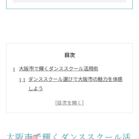
目次
大阪市で輝くダンススクール活用術
ダンススクール選びで大阪市の魅力を体感
しよう
ストリートイベント参加へ向けたダンスス
クール活用法
大阪のダンススクールで得られる実践的ス
キルとは
大阪市で輝くダンススクール活
ダンススクールで広がる大阪イベント参加