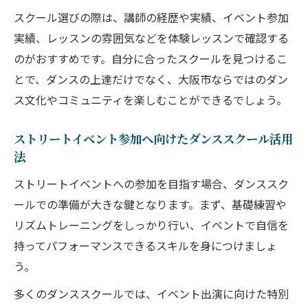
スクール選びの際は、講師の経歴や実績、イベント参加
の輪
実績、レッスンの雰囲気などを体験レッスンで確認する
ダンススキルを大阪のイベントで活かす流れ
のがおすすめです。自分に合ったスクールを見つけるこ
ダンススクールで磨いたスキルの実践活用
とで、ダンスの上達だけでなく、大阪市ならではのダン
法
ス文化やコミュニティを楽しむことができるでしょう。
大阪のダンスイベントで輝くための練習法
ダンススクール経験をイベントで発揮する
ストリートイベント参加へ向けたダンススクール活用
コツ
法
ストリートイベントを成功させるダンス準
ストリートイベントへの参加を目指す場合、ダンススク
備術
ールでの準備が大きな鍵となります。まず、基礎練習や
ダンススクールが支える大阪市での発表経
リズムトレーニングをしっかり行い、イベントで自信を
験
持ってパフォーマンスできるスキルを身につけましょ
注目集まる関西ダンスイベント参加の魅力
う。
ダンススクール生が語る関西イベントの魅
多くのダンススクールでは、イベント出演に向けた特別