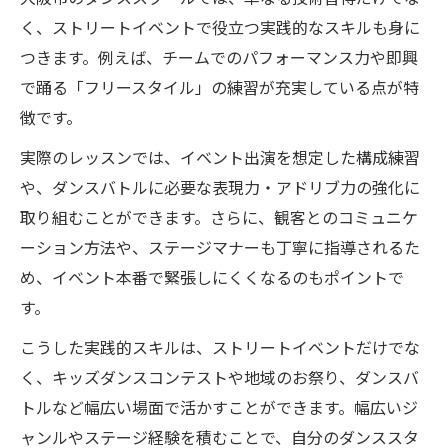
方法
く、ストリートイベントで役立つ実践的なスキルも身に
初参加でも安心なダンススクールのサポー
つきます。例えば、チームでのパフォーマンス力や即興
ト
で踊る「フリースタイル」の練習が充実している点が特
大阪のイベントで緊張を和らげるコツ
徴です。
キッズダンスイベントを彩る大阪の体験方法
実際のレッスンでは、イベント出演を想定した構成練習
ダンススクールで始めるキッズイベントデ
や、ダンスバトルに必要な表現力・アドリブ力の強化に
ビュー
取り組むことができます。さらに、観客とのコミュニケ
キッズダンスイベント参加に必要な準備と
ーション方法や、ステージマナーも丁寧に指導されるた
心構え
め、イベント本番で緊張しにくくなるのもポイントで
大阪のダンススクールが支えるキッズの成
す。
長
こうした実践的スキルは、ストリートイベントだけでな
関西キッズダンスイベントの楽しみ方を伝
く、キッズダンスコンテストや地域のお祭り、ダンスバ
授
トルなど幅広い場面で活かすことができます。幅広いジ
ダンススクールで育むキッズの挑戦心と自
ャンルやステージ経験を積むことで、自分のダンススタ