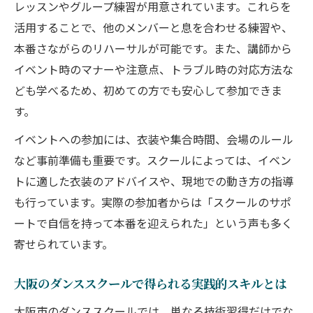
力
レッスンやグループ練習が用意されています。これらを
大阪市のダンススクールで叶うイベント体
活用することで、他のメンバーと息を合わせる練習や、
験
本番さながらのリハーサルが可能です。また、講師から
イベント時のマナーや注意点、トラブル時の対応方法な
関西ならではのダンスイベント参加術を学
ども学べるため、初めての方でも安心して参加できま
ぶ
す。
ダンススクールで広がるイベント交流の輪
大阪ダンスイベントを支えるダンススクー
イベントへの参加には、衣装や集合時間、会場のルール
ル
など事前準備も重要です。スクールによっては、イベン
トに適した衣装のアドバイスや、現地での動き方の指導
初めてのストリートイベント挑戦時の心得
も行っています。実際の参加者からは「スクールのサポ
ダンススクール初心者に向けたイベント参
ートで自信を持って本番を迎えられた」という声も多く
加準備
寄せられています。
ストリートイベント前に知るべきマナーと
注意点
大阪のダンススクールで得られる実践的スキルとは
ダンススクールで学ぶ安全なイベント参加
大阪市のダンススクールでは、単なる技術習得だけでな