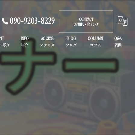
090-9203-8229
CONTACT
お問い合わせ
NT
INFO
ACCESS
BLOG
COLUMN
Q&A
ガールズヒップホップ
K-POP
子供
初心者
大人
ヒップホップ