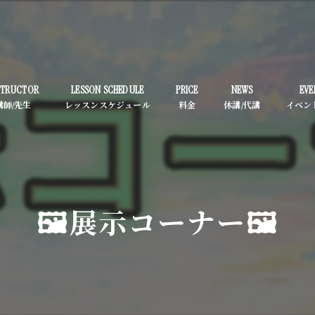
STRUCTOR
LESSON SCHEDULE
PRICE
NEWS
EVE
🖼️展示コーナー🖼️