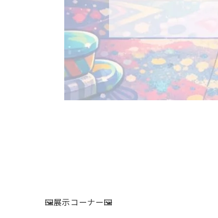
🖼️展示コーナー🖼️