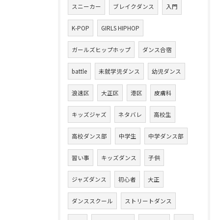
スニーカー
ブレイクダンス
入門
K-POP
GIRLS HIPHOP
ガールズヒップホップ
ダンス合宿
battle
未就学児ダンス
幼児ダンス
浪速区
大正区
港区
皮膚科
キッズジャズ
ネタバレ
高校生
高校ダンス部
中学生
中学ダンス部
習い事
キッズダンス
子供
ジャズダンス
初心者
大正
ダンススクール
ストリートダンス