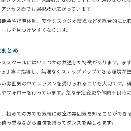
発表会に積極的なダンススクールの特徴
、アクセス面でも選択肢が広がっています。
通いやすさが魅力のダンススクール徹底比較
加機会や指導体制、安全なスタジオ環境などを総合的に比
駅近で通いやすいダンススクールのメリット
クールを見つけやすくなります。
アクセス良好なダンススクール比較の視点
送迎しやすいダンススクールの選び方
徴まとめ
駐車場完備のダンススクールが便利な理由
ンススクールにはいくつかの共通した特徴があります。ま
生活動線に合ったダンススクールの探し方
から丁寧に指導し、無理なくステップアップできる環境が
子どもから大人まで楽しめるレッスンの特徴紹介
るい雰囲気の中でレッスンを受けられることも大切です。
年齢別に楽しめるダンススクールのレッスン内容
スやフォローを行っています。急な予定変更や体調不良時
キッズから大人まで幅広いダンスカリキュラム
初心者歓迎のダンススクールのレッスン特徴
く、初めての方でも気軽に教室の雰囲気を知ることができ
ジャズやボカロも学べるダンススクールの魅力
を積み重ねながら自信を持ってダンスを楽しめます。
少人数制で丁寧な指導が魅力のダンススクール