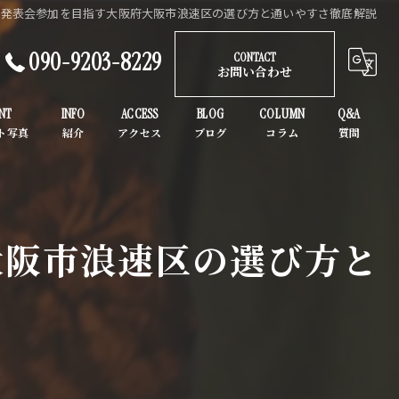
で発表会参加を目指す大阪府大阪市浪速区の選び方と通いやすさ徹底解説
090-9203-8229
CONTACT
お問い合わせ
NT
INFO
ACCESS
BLOG
COLUMN
Q&A
ガールズヒップホップ
K-POP
大阪市浪速区の選び方と
子供
初心者
大人
ヒップホップ