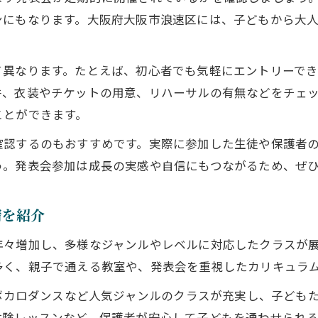
体験レッスンがあるダンススクールの選び方
ンにもなります。大阪府大阪市浪速区には、子どもから大
ダンススクールのクラス分けと安心感の理由
体験や見学がしやすい教室を選ぶポイント
て異なります。たとえば、初心者でも気軽にエントリーで
体験レッスン対応のダンススクール選び指南
件、衣装やチケットの用意、リハーサルの有無などをチェ
見学しやすいダンススクールの見分け方
ことができます。
ダンススクールの体験申し込みが簡単な理由
確認するのもおすすめです。実際に参加した生徒や保護者
ホームページ掲載の体験情報を活用する方法
う。発表会参加は成長の実感や自信にもつながるため、ぜ
キッズから大人まで体験できる教室の魅力
ダンス発表会が叶う場所で自分らしく成長を実感
情を紹介
発表会参加で得られるダンススクールの成長体験
年々増加し、多様なジャンルやレベルに対応したクラスが
舞台経験を積めるダンススクールの選び方
多く、親子で通える教室や、発表会を重視したカリキュラ
キッズも大人も発表会で自信を育む理由
、ボカロダンスなど人気ジャンルのクラスが充実し、子ども
ダンススタジオで自己表現力を磨くポイント
体験レッスンなど、保護者が安心して子どもを通わせられ