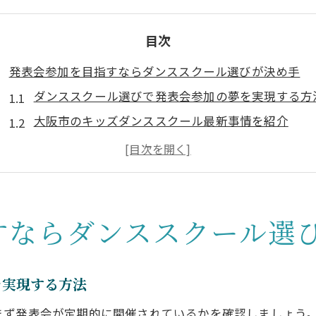
目次
発表会参加を目指すならダンススクール選びが決め手
ダンススクール選びで発表会参加の夢を実現する方
大阪市のキッズダンススクール最新事情を紹介
初心者が安心できるダンススクール特徴まとめ
発表会参加に強いダンススクールの見極め方
ダンススクール選びで重視したい通いやすさ
初心者も安心できる大阪市のダンススクール事情
すならダンススクール選
初心者向けダンススクール選びのポイント解説
大阪市の大人も学べるダンススクールの魅力
を実現する方法
キッズダンススクールで人気のカリキュラムとは
まず発表会が定期的に開催されているかを確認しましょう