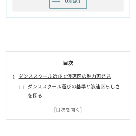
CONTACT
目次
ダンススクール選びで浪速区の魅力再発見
ダンススクール選びの基準と浪速区らしさ
を探る
大阪ダンススクール初心者が知るべき特徴
とは
プロも通う大阪ダンススクールの魅力を深
掘り