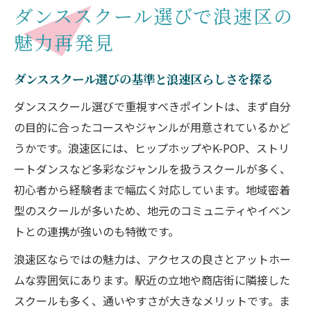
ダンススクール選びで浪速区の
キッズから大人まで楽しめるダンススクー
魅力再発見
ル比較
体験レッスンで感じるダンススクールの雰
ダンススクール選びの基準と浪速区らしさを探る
囲気
ダンススクール選びで重視すべきポイントは、まず自分
ストリートイベントから広がるダンスの世界
の目的に合ったコースやジャンルが用意されているかど
ストリートイベントとダンススクールの相
うかです。浪速区には、ヒップホップやK-POP、ストリ
乗効果
ートダンスなど多彩なジャンルを扱うスクールが多く、
大阪のストリートイベントで得られる刺激
初心者から経験者まで幅広く対応しています。地域密着
とは
型のスクールが多いため、地元のコミュニティやイベン
ダンススクール生がイベントで成長する秘
トとの連携が強いのも特徴です。
訣
浪速区ならではの魅力は、アクセスの良さとアットホー
キッズも大人も参加できるイベントの魅力
ムな雰囲気にあります。駅近の立地や商店街に隣接した
解説
スクールも多く、通いやすさが大きなメリットです。ま
ダンスカルチャーを育てるストリート体験