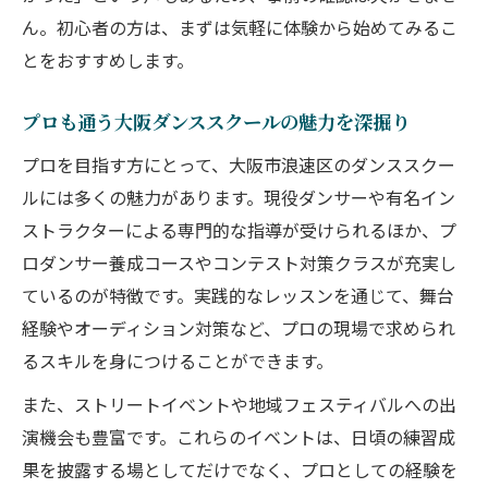
プロを目指す人におすすめのスクール特徴
ん。初心者の方は、まずは気軽に体験から始めてみるこ
大人もキッズも飽きない多彩なレッスンプ
とをおすすめします。
ログラム
成長を支えるストリートイベントへの参加方法
プロも通う大阪ダンススクールの魅力を深掘り
ダンススクール生のためのイベント参加ガ
プロを目指す方にとって、大阪市浪速区のダンススクー
イド
ルには多くの魅力があります。現役ダンサーや有名イン
初参加でも安心のストリートイベント体験
ストラクターによる専門的な指導が受けられるほか、プ
法
ロダンサー養成コースやコンテスト対策クラスが充実し
キッズから大人まで楽しめる参加の流れ解
ているのが特徴です。実践的なレッスンを通じて、舞台
説
経験やオーディション対策など、プロの現場で求められ
るスキルを身につけることができます。
ダンススクールと連携したイベントの選び
方
また、ストリートイベントや地域フェスティバルへの出
ストリートイベントで得られる実践経験と
演機会も豊富です。これらのイベントは、日頃の練習成
は
果を披露する場としてだけでなく、プロとしての経験を