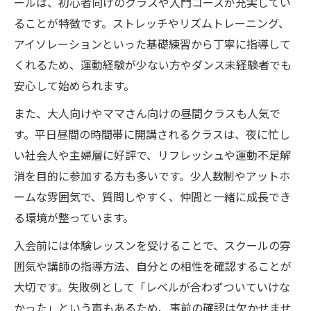
ールは、初心者向けのクラスや入門コースが充実してい
ストリートイベントが地域を盛り上げる理
ることが特徴です。ストレッチやリズムトレーニング、
由
アイソレーションといった基礎練習から丁寧に指導して
大阪ダンスカルチャーの発展とスクールの
くれるため、運動経験が少ない方やダンス未経験者でも
役割
安心して始められます。
世代を超えてつながるダンススクールの魅
また、大人向けやママさん向けの昼間クラスも人気で
力
す。平日昼間の時間帯に開講されるクラスは、夜に忙し
地元イベントから生まれる新たなダンスム
い社会人や主婦層に好評で、リフレッシュや運動不足解
ーブ
消を目的に参加する方も多いです。少人数制やアットホ
キッズも大人も楽しめるダンススクール情報
ームな雰囲気で、質問しやすく、仲間と一緒に成長でき
キッズ向けプログラムが充実のダンススク
る環境が整っています。
ール
入会前には体験レッスンを受けることで、スクールの雰
大人初心者でも安心のダンススクール選び
囲気や講師の指導方法、自分との相性を確認することが
方
大切です。失敗例として「レベルが合わずついていけな
親子で通えるダンススクールの魅力を解説
かった」という声もあるため、事前の確認は欠かせませ