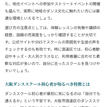
た、地元イベントへの参加やストリートイベントの開催
談
も盛んで、実際に地域のダンス文化に触れたい方には最
初めてでも安心のダンススクール体験ガイド
適な環境といえるでしょう。
ダンススクール初心者におすすめの選び方
選び方の注意点としては、体験レッスンの有無や講師の
体験レッスンで安心して始める第一歩
経歴、設備の充実度をしっかり確認することが大切で
大人初心者が通いやすいダンススクールの
す。公式サイトやSNSでスクールの雰囲気や生徒の声を
特徴
チェックするのも有効です。特に浪速区では、初心者歓
キッズ向け大阪ダンススクールの選び方ポ
迎やキッズ・大人別クラスなど、利用者層に合わせた柔
イント
軟な対応が多いので、自分に合ったスクールを見つけや
親子で楽しめるダンススクール体験の魅力
すいでしょう。
紹介
大阪ダンススクール初心者が知るべき特徴とは
大阪府大阪市浪速区で育つダンスカルチャー
ダンススクールが生み出す浪速区独自の文
ダンススクール初心者が最初に気になるのは「自分でも
化
通えるか」という不安です。大阪市浪速区のダンススク