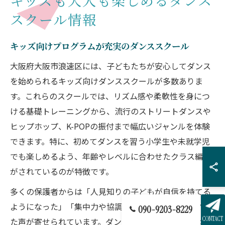
キッズも大人も楽しめるダンス
スクール情報
キッズ向けプログラムが充実のダンススクール
大阪府大阪市浪速区には、子どもたちが安心してダンス
を始められるキッズ向けダンススクールが多数ありま
す。これらのスクールでは、リズム感や柔軟性を身につ
ける基礎トレーニングから、流行のストリートダンスや
ヒップホップ、K-POPの振付まで幅広いジャンルを体験
できます。特に、初めてダンスを習う小学生や未就学児
でも楽しめるよう、年齢やレベルに合わせたクラス編成
がされているのが特徴です。
多くの保護者からは「人見知りの子どもが自信を持てる
ようになった」「集中力や協調性が身についた」といっ
090-9203-8229
CONTACT
た声が寄せられています。ダンスを通じて体力向上はも