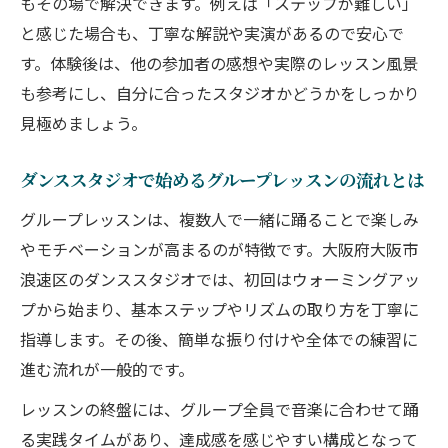
もその場で解決できます。例えば「ステップが難しい」
み方
と感じた場合も、丁寧な解説や実演があるので安心で
ダンススタジオが初心者に人気の理由を解
す。体験後は、他の参加者の感想や実際のレッスン風景
説
も参考にし、自分に合ったスタジオかどうかをしっかり
初めてでも安心なダンススタジオのサポー
見極めましょう。
ト内容
ダンススタジオで自信がつくグループレッ
ダンススタジオで始めるグループレッスンの流れとは
スンの魅力
グループレッスンは、複数人で一緒に踊ることで楽しみ
健康維持を目指すダンスライフの始め方
やモチベーションが高まるのが特徴です。大阪府大阪市
ダンススタジオで健康的な生活を始めるコ
浪速区のダンススタジオでは、初回はウォーミングアッ
ツ
プから始まり、基本ステップやリズムの取り方を丁寧に
ダンススタジオのグループレッスンで体力
指導します。その後、簡単な振り付けや全体での練習に
アップ
進む流れが一般的です。
運動不足解消に最適なダンススタジオ活用
レッスンの終盤には、グループ全員で音楽に合わせて踊
法
る実践タイムがあり、達成感を感じやすい構成となって