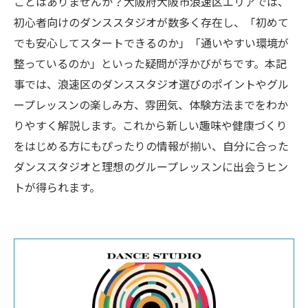
ことはありませんか？大阪府大阪市浪速区エリアでは、
初心者向けのダンススタジオが数多く存在し、「初めて
でも安心してスタートできるのか」「通いやすい環境が
整っているのか」といった疑問が浮かびがちです。本記
事では、浪速区のダンススタジオ選びのポイントやグル
ープレッスンの楽しみ方、雰囲気、体験方法までをわか
りやすく解説します。これから新しい趣味や健康づくり
をはじめる方にもぴったりの情報が揃い、自分に合った
ダンススタジオと理想のグループレッスンに出会うヒン
トが得られます。