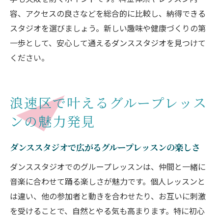
容、アクセスの良さなどを総合的に比較し、納得できる
スタジオを選びましょう。新しい趣味や健康づくりの第
一歩として、安心して通えるダンススタジオを見つけて
ください。
浪速区で叶えるグループレッス
ンの魅力発見
ダンススタジオで広がるグループレッスンの楽しさ
ダンススタジオでのグループレッスンは、仲間と一緒に
音楽に合わせて踊る楽しさが魅力です。個人レッスンと
は違い、他の参加者と動きを合わせたり、お互いに刺激
を受けることで、自然とやる気も高まります。特に初心