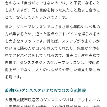
者の方は「自分だけできないのでは」と不安になること
もありますが、同じ目的を持った人たちと励まし合うこ
とで、安心してチャレンジできます。
また、グループレッスンではさまざまな年齢やレベルの
方が集まるため、違った視点やアドバイスを得られるの
も大きなメリットです。例えば、ステップがうまくいか
ない時に隣の人がコツを教えてくれたり、先生が全体を
見てアドバイスをしてくれるので、着実に上達を実感で
きます。ダンススタジオのグループレッスンは、技術の
向上だけでなく、人とのつながりや新しい発見も楽しめ
る場です。
浪速区のダンススタジオならではの交流体験
大阪府大阪市浪速区のダンススタジオは、アットホーム
な雰囲気と地域性を活かした交流体験が特徴です。地元