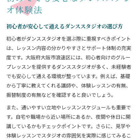
オ体験法
体制
ダンススタジオ選びに失敗しないポイント
初心者が安心して通えるダンススタジオの選び方
まとめ
初心者がダンススタジオを選ぶ際に重視すべきポイント
浪速区で叶えるグループレッスンの魅力発見
は、レッスン内容の分かりやすさとサポート体制の充実
ダンススタジオで広がるグループレッスン
度です。大阪府大阪市浪速区には、初心者向けのグルー
の楽しさ
プレッスンを提供するダンススタジオが多く、未経験者
浪速区のダンススタジオならではの交流体
でも安心して通える環境が整っています。例えば、基礎
験
から丁寧に教えてくれる講師や、体験レッスンの有無、
大人が楽しめるダンススタジオの雰囲気と
振替制度の有無などを確認すると良いでしょう。
特徴
また、通いやすい立地やレッスンスケジュールも重要で
ダンススタジオで得られる仲間との絆と成
す。自宅や職場から近い場所にあるか、夜間や休日に開
長
講しているかもチェックポイントです。さらに、見学や
レッスン参加で感じるダンススタジオの温
体験レッスンでスタジオの雰囲気を実際に感じてみるこ
かさ