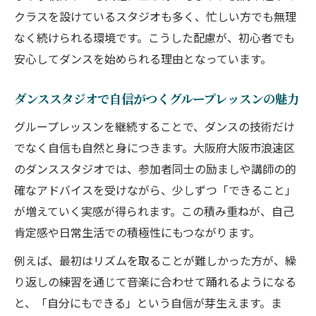
クラスを設けているスタジオも多く、忙しい方でも無理
なく続けられる環境です。こうした配慮が、初心者でも
安心してダンスを始められる理由となっています。
ダンススタジオで自信がつくグループレッスンの魅力
グループレッスンを継続することで、ダンスの技術だけ
でなく自信も自然と身につきます。大阪府大阪市浪速区
のダンススタジオでは、参加者同士の励ましや講師の的
確なアドバイスを受けながら、少しずつ「できること」
が増えていく実感が得られます。この積み重ねが、自己
肯定感や日常生活での積極性にもつながります。
例えば、最初はリズムを取ることが難しかった方が、繰
り返しの練習を通じて音楽に合わせて踊れるようになる
と、「自分にもできる」という自信が芽生えます。ま