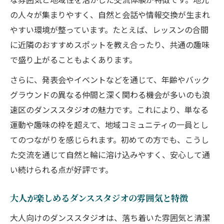
の人々が集まりやすく、自然と会話や情報交換が生まれ
やすい環境が整っています。たとえば、レッスンの合間
に近隣のおすすめスポットを教え合ったり、共通の趣味
で盛り上がることもよくあります。
さらに、発表会やイベントなどを通じて、年齢やバック
グラウンドの異なる仲間と深く関わる機会が多いのも浪
速区のダンススタジオの魅力です。これにより、単なる
運動や趣味の枠を超えて、地域コミュニティの一員とし
てのつながりを感じられます。初めての方でも、こうし
た交流を通じて自然と輪に溶け込みやすく、安心して通
い続けられる点が好評です。
大人が楽しめるダンススタジオの雰囲気と特徴
大人向けのダンススタジオは、落ち着いた雰囲気と清潔