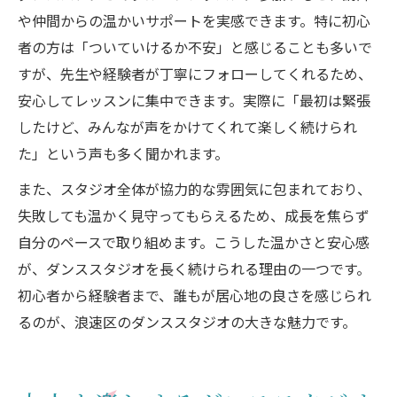
や仲間からの温かいサポートを実感できます。特に初心
者の方は「ついていけるか不安」と感じることも多いで
すが、先生や経験者が丁寧にフォローしてくれるため、
安心してレッスンに集中できます。実際に「最初は緊張
したけど、みんなが声をかけてくれて楽しく続けられ
た」という声も多く聞かれます。
また、スタジオ全体が協力的な雰囲気に包まれており、
失敗しても温かく見守ってもらえるため、成長を焦らず
自分のペースで取り組めます。こうした温かさと安心感
が、ダンススタジオを長く続けられる理由の一つです。
初心者から経験者まで、誰もが居心地の良さを感じられ
るのが、浪速区のダンススタジオの大きな魅力です。