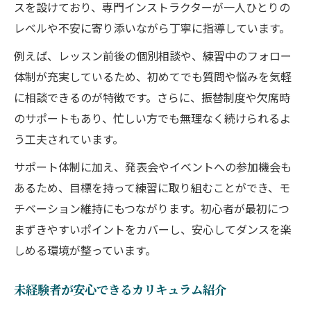
K-POPダンスを始める最適な年齢を解説
スを設けており、専門インストラクターが一人ひとりの
スケジュール調整がしやすいダンススクール活
レベルや不安に寄り添いながら丁寧に指導しています。
用術
例えば、レッスン前後の個別相談や、練習中のフォロー
忙しい方でも続けやすいダンススクール活
体制が充実しているため、初めてでも質問や悩みを気軽
用法
に相談できるのが特徴です。さらに、振替制度や欠席時
ダンススクールの柔軟なスケジュールを活
のサポートもあり、忙しい方でも無理なく続けられるよ
かす
う工夫されています。
キャンセル対応が充実したダンススクール
サポート体制に加え、発表会やイベントへの参加機会も
選び
あるため、目標を持って練習に取り組むことができ、モ
生活リズムに合わせたレッスンの受け方を
チベーション維持にもつながります。初心者が最初につ
紹介
まずきやすいポイントをカバーし、安心してダンスを楽
単発参加や体験で無理なく始めるダンスス
しめる環境が整っています。
クール
未経験者が安心できるカリキュラム紹介
K-POPやブレイクなど多彩なレッスンの魅力と