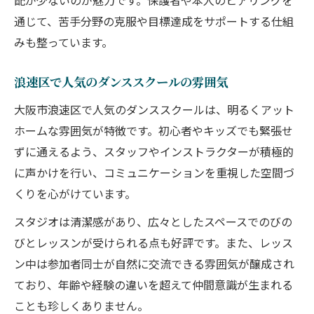
配が少ないのが魅力です。保護者や本人のヒアリングを
基礎から学べるレッスン内容の工夫を紹介
通じて、苦手分野の克服や目標達成をサポートする仕組
習い事が続くダンススクールの秘密に迫る
みも整っています。
初めてでも続けやすい環境が整う理由とは
初心者の不安に寄り添うダンススクールの
浪速区で人気のダンススクールの雰囲気
魅力
大阪市浪速区で人気のダンススクールは、明るくアット
習い事に迷う親子のためのダンスクラス体験ガ
ホームな雰囲気が特徴です。初心者やキッズでも緊張せ
イド
ずに通えるよう、スタッフやインストラクターが積極的
親子で楽しむダンススクール体験の流れ紹
に声かけを行い、コミュニケーションを重視した空間づ
介
くりを心がけています。
キッズ向けダンススクール体験レッスンの
スタジオは清潔感があり、広々としたスペースでのびの
魅力
びとレッスンが受けられる点も好評です。また、レッス
ダンススクール選びで親子が重視すべきポ
ン中は参加者同士が自然に交流できる雰囲気が醸成され
イント
ており、年齢や経験の違いを超えて仲間意識が生まれる
体験参加で分かるダンススクールの雰囲気
ことも珍しくありません。