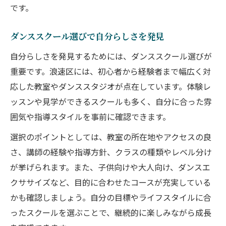
です。
ダンススクールで広がる仲間との絆
共通の目標が生むダンススクールの出会い
ダンススクール選びで自分らしさを発見
グループレッスンで高め合う喜び
自分らしさを発見するためには、ダンススクール選びが
ダンス発表会で感じる達成感と友情
重要です。浪速区には、初心者から経験者まで幅広く対
ダンススクールがつなぐ新しいコミュニテ
応した教室やダンススタジオが点在しています。体験レ
ィ
ッスンや見学ができるスクールも多く、自分に合った雰
初心者が安心して通えるレッスン環境とは
囲気や指導スタイルを事前に確認できます。
ダンススクール初心者向けサポートポイン
選択のポイントとしては、教室の所在地やアクセスの良
ト
さ、講師の経験や指導方針、クラスの種類やレベル分け
未経験者でも安心なダンススクールの工夫
が挙げられます。また、子供向けや大人向け、ダンスエ
クササイズなど、目的に合わせたコースが充実している
少人数制クラスのメリットを体感しよう
かも確認しましょう。自分の目標やライフスタイルに合
ダンススクールの体験レッスンを活用する
ったスクールを選ぶことで、継続的に楽しみながら成長
方法