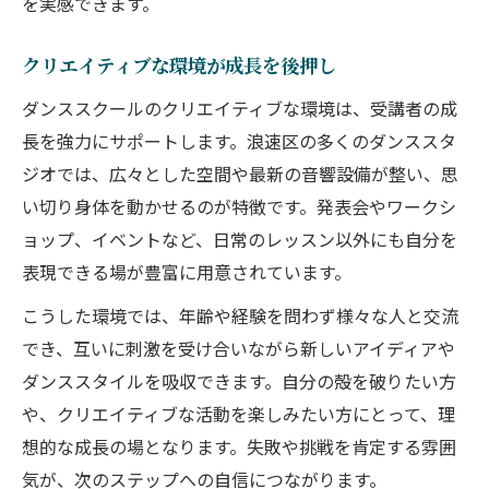
を実感できます。
プロ講師がサポートする安心レッスン環境
趣味も成長も叶えるダンススクールの魅力
クリエイティブな環境が成長を後押し
ダンススクールで趣味と成長を同時に実感
ダンススクールのクリエイティブな環境は、受講者の成
成長を実感できるダンススクールの特徴
長を強力にサポートします。浪速区の多くのダンススタ
趣味として続けやすいダンススクール活用
ジオでは、広々とした空間や最新の音響設備が整い、思
術
い切り身体を動かせるのが特徴です。発表会やワークシ
プロ志向も応援するダンススクールの魅力
ョップ、イベントなど、日常のレッスン以外にも自分を
ダンススクールで自分磨きを楽しむ方法
表現できる場が豊富に用意されています。
こうした環境では、年齢や経験を問わず様々な人と交流
でき、互いに刺激を受け合いながら新しいアイディアや
ダンススタイルを吸収できます。自分の殻を破りたい方
や、クリエイティブな活動を楽しみたい方にとって、理
想的な成長の場となります。失敗や挑戦を肯定する雰囲
気が、次のステップへの自信につながります。