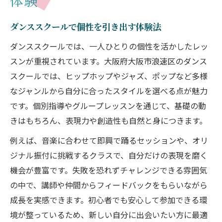
体験
クリエイティブを育てるダンススクールの
仕組み
ダンススクールで個性を引き出す体験法
個性を伸ばすレッスン内容の工夫とは
ダンススクールでは、一人ひとりの個性を活かしたレッ
ダンススクールが創造力を刺激する理由
スンが重視されています。大阪府大阪市浪速区のダンス
実践型レッスンで表現力を楽しく習得
スクールでは、ヒップホップやジャズ、ポップなど多様
大阪府大阪市浪速区で始める新しいダンス生活
なジャンルから自分に合ったスタイルを選べる点が魅力
です。個別指導やグループレッスンを通じて、基礎の動
ダンススクールがある日常の魅力を紹介
きはもちろん、表現力や創造性も自然と身につきます。
大阪市で始めるダンス生活の第一歩
ダンススクール通いが変える毎日の楽しみ
例えば、音楽に合わせて即興で踊るセッションや、オリ
方
ジナル振付に挑戦するクラスで、自分だけの表現を磨く
機会が豊富です。失敗を恐れずチャレンジできる雰囲気
浪速区で人気のダンススクール活用法
の中で、講師や仲間からフィードバックをもらいながら
初心者が安心して通えるダンススクール生
成長を実感できます。初心者でも安心して参加できる環
活
境が整っているため、新しい自分に出会いたい方に最適
ダンスで仲間とつながる喜びを見つけて