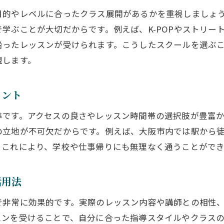
目的やレベルに合ったクラス展開があるかを重視しましょ
初心者向けジャンル別ダンススクール案内
学ぶことが大切だからです。例えば、K-POPやストリー
大阪ダンススクールのジャンル別特徴を解説
沿ったレッスンが受けられます。こうしたスクールを選ぶ
初心者も安心の大阪ダンススクール活用法
現します。
初心者歓迎の大阪市ダンススクールの選び方
基礎から学べるダンススクール活用の流れ
イント
大阪ダンススクールで安心して始めるコツ
準です。アクセスの良さやレッスン時間帯の選択肢が豊富
未経験から通えるダンススクールの魅力
の立地が不可欠だからです。例えば、大阪市内では駅から
体験レッスンで大阪ダンススクールを比較
。これにより、学校や仕事帰りにも無理なく通うことがで
キッズから大人まで楽しめるダンススクール選び
キッズも大人も通える大阪ダンススクールの魅力
活用法
世代別で選ぶ大阪市のダンススクール案内
で非常に効果的です。実際のレッスン内容や講師との相性
親子で楽しむ大阪ダンススクールの活用方法
スンを受けることで、自分に合った指導スタイルやクラス