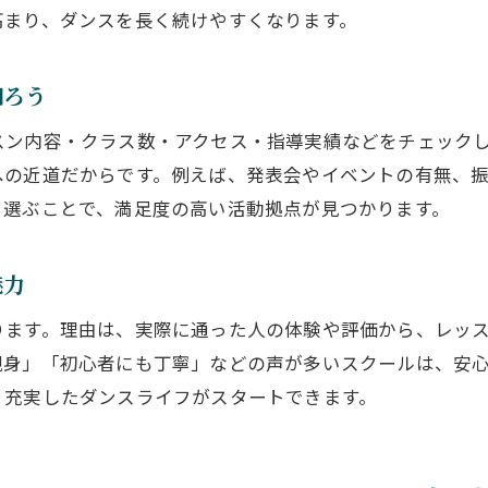
キッズ向けダンススクールのポイントを解説
高まり、ダンスを長く続けやすくなります。
大人初心者におすすめの大阪市ダンス教室
プロ志望におすすめの大阪市内活動拠点とは
知ろう
プロを目指す方必見の大阪ダンススクール選び
スン内容・クラス数・アクセス・指導実績などをチェック
オーディション対策ができるダンススクール活用
への近道だからです。例えば、発表会やイベントの有無、
実力が伸びる大阪市のダンススクール環境
て選ぶことで、満足度の高い活動拠点が見つかります。
レベル別に選ぶプロ向けダンススクール案内
発表会やイベント充実の大阪ダンススクール
魅力
ヒップホップやK-POPも学べる大阪の魅力
ります。理由は、実際に通った人の体験や評価から、レッ
ヒップホップ特化の大阪ダンススクールを選ぶ
親身」「初心者にも丁寧」などの声が多いスクールは、安
K-POPに強い大阪ダンススクールの選び方
、充実したダンスライフがスタートできます。
人気ジャンルに対応した大阪市ダンススクール
初心者でも安心のヒップホップスクール活用