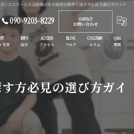
ダンススクールの活動拠点を大阪府大阪市で探す方必見の選び方ガイド
090-9203-8229
CONTACT
お問い合わせ
NT
INFO
ACCESS
BLOG
COLUMN
Q&A
ガールズヒップホップ
K-POP
探す方必見の選び方ガイ
子供
初心者
大人
ヒップホップ