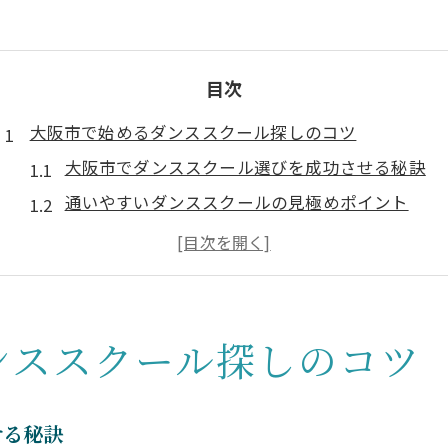
目次
大阪市で始めるダンススクール探しのコツ
大阪市でダンススクール選びを成功させる秘訣
通いやすいダンススクールの見極めポイント
体験レッスンが役立つダンススクール活用法
大阪ダンススクールの比較ポイントを知ろう
口コミで選ぶ大阪市ダンススクールの魅力
ジャンル別に選ぶ大阪のダンススクール案内
ンススクール探しのコツ
ジャンルごとのダンススクール選びのコツ
ヒップホップやK-POP対応の大阪ダンススクール
せる秘訣
ストリート系に強い大阪市のダンススクール