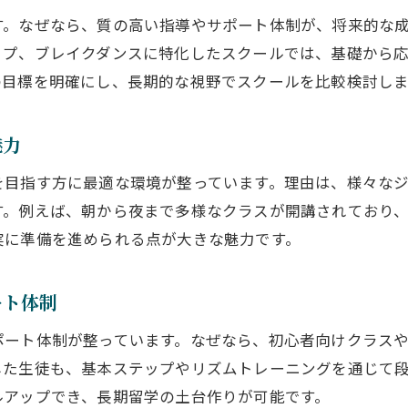
す。なぜなら、質の高い指導やサポート体制が、将来的な
ブレイクダンスレッスンが将来に与える影響
ップ、ブレイクダンスに特化したスクールでは、基礎から
ダンススクールの口コミと体験談を活用する
の目標を明確にし、長期的な視野でスクールを比較検討し
長期留学を目指すなら押さえたい大阪の魅力
大阪市大正区でダンススクール選びを始めよう
魅力
大阪のダンススクール文化が育む多様な経験
を目指す方に最適な環境が整っています。理由は、様々な
ダンスイベント参加で広がる海外留学の可能性
す。例えば、朝から夜まで多様なクラスが開講されており
語学力も磨けるダンススクール活用の工夫
実に準備を進められる点が大きな魅力です。
大阪発ダンス留学がもたらす新しい出会い
初心者から始めるダンス留学への近道
ート体制
ダンススクール初心者向け体験レッスンの魅力
ポート体制が整っています。なぜなら、初心者向けクラス
ストリートダンス入門はまず大阪市大正区から
した生徒も、基本ステップやリズムトレーニングを通じて
長期留学に役立つ基礎力をダンススクールで習得
ルアップでき、長期留学の土台作りが可能です。