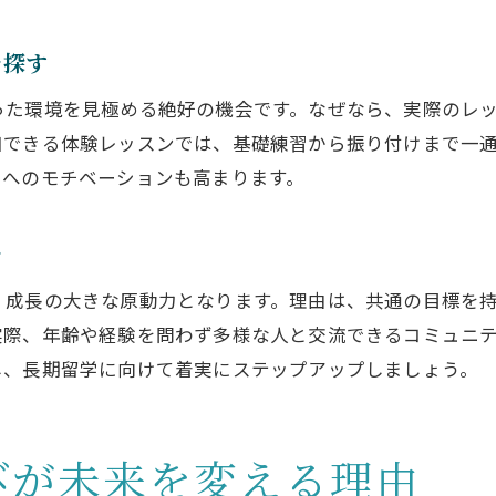
語学学習サポートのあるダンススクール選び
ダンス仲間との交流が夢への第一歩となる
を探す
実践的なダンスレッスンが夢への力に
った環境を見極める絶好の機会です。なぜなら、実際のレ
ダンススクールで身につける実践的スキル
加できる体験レッスンでは、基礎練習から振り付けまで一
ブレイクダンスやヒップホップの本格レッスン
学へのモチベーションも高まります。
海外ダンス留学に必要な応用力を養う方法
大阪市大正区で学ぶ現場感覚のダンスレッスン
を
長期留学を見据えたカリキュラムの選び方
、成長の大きな原動力となります。理由は、共通の目標を
大阪市大正区で見つける理想の学び場
実際、年齢や経験を問わず多様な人と交流できるコミュニ
ダンススクール比較で理想の学び場を探す
し、長期留学に向けて着実にステップアップしましょう。
長期留学に強いダンススクールの探し方
ストリートダンス専門クラスの魅力を体感
びが未来を変える理由
多彩なジャンルを学べるダンススクール選択