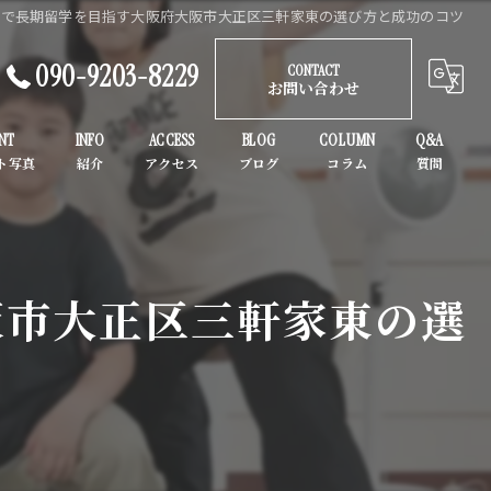
ルで長期留学を目指す大阪府大阪市大正区三軒家東の選び方と成功のコツ
090-9203-8229
CONTACT
お問い合わせ
NT
INFO
ACCESS
BLOG
COLUMN
Q&A
ガールズヒップホップ
K-POP
阪市大正区三軒家東の選
子供
初心者
大人
ヒップホップ