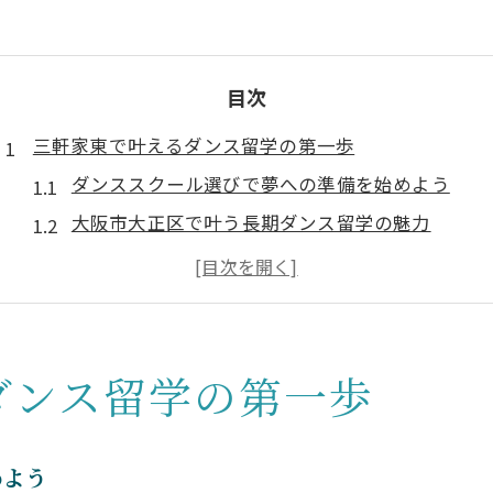
目次
三軒家東で叶えるダンス留学の第一歩
ダンススクール選びで夢への準備を始めよう
大阪市大正区で叶う長期ダンス留学の魅力
ストリートダンス初心者も安心のサポート体制
ダンススクール体験で自分に合う環境を探す
地元で出会うダンス仲間と新たな一歩を
ダンススクール選びが未来を変える理由
ダンス留学の第一歩
長期留学に直結するダンススクールの特徴とは
大阪市大正区のダンススクールで得られる成長
めよう
ワークスやサボールを比較した選び方のコツ