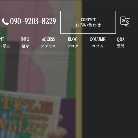
090-9203-8229
CONTACT
お問い合わせ
NT
INFO
ACCESS
BLOG
COLUMN
Q&A
ガールズヒップホップ
K-POP
子供
初心者
大人
ヒップホップ