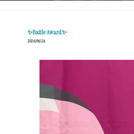
✨Battle Award✨
2026/06/24