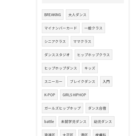
BREAKING
大人ダンス
マイナンバーカード
一般クラス
シニアクラス
ママクラス
ダンススタジオ
ヒップホップクラス
ヒップホップダンス
キッズ
スニーカー
ブレイクダンス
入門
K-POP
GIRLS HIPHOP
ガールズヒップホップ
ダンス合宿
battle
未就学児ダンス
幼児ダンス
浪速区
大正区
港区
皮膚科