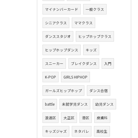
マイナンバーカード
一般クラス
シニアクラス
ママクラス
ダンススタジオ
ヒップホップクラス
ヒップホップダンス
キッズ
スニーカー
ブレイクダンス
入門
K-POP
GIRLS HIPHOP
ガールズヒップホップ
ダンス合宿
battle
未就学児ダンス
幼児ダンス
浪速区
大正区
港区
皮膚科
キッズジャズ
ネタバレ
高校生