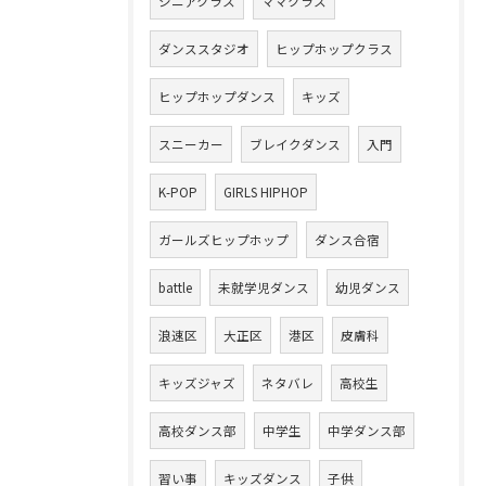
シニアクラス
ママクラス
ダンススタジオ
ヒップホップクラス
ヒップホップダンス
キッズ
スニーカー
ブレイクダンス
入門
K-POP
GIRLS HIPHOP
ガールズヒップホップ
ダンス合宿
battle
未就学児ダンス
幼児ダンス
浪速区
大正区
港区
皮膚科
キッズジャズ
ネタバレ
高校生
高校ダンス部
中学生
中学ダンス部
習い事
キッズダンス
子供