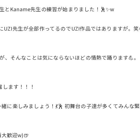
生とKaname先生の練習が始まりました！🕺✨w
的にUZI先生が全部作ってるのでUZI作品ではありますが。笑
んが、そんなことは気にならないほどの情熱で踊ります💪。
で披露します！！！
緒に楽しみましょう！💃🕺 初舞台の子達が多くてみんな
大歓迎w)🍺