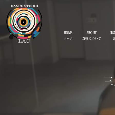
HOME
ABOUT
IN
三