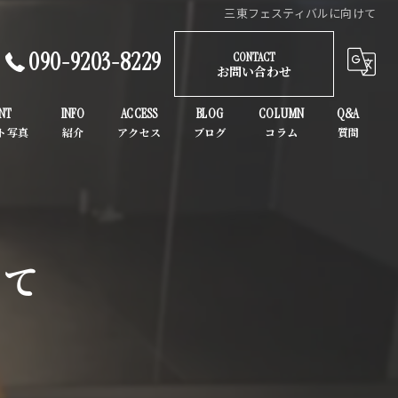
三東フェスティバルに向けて
090-9203-8229
CONTACT
お問い合わせ
NT
INFO
ACCESS
BLOG
COLUMN
Q&A
ガールズヒップホップ
K-POP
子供
けて
初心者
大人
ヒップホップ