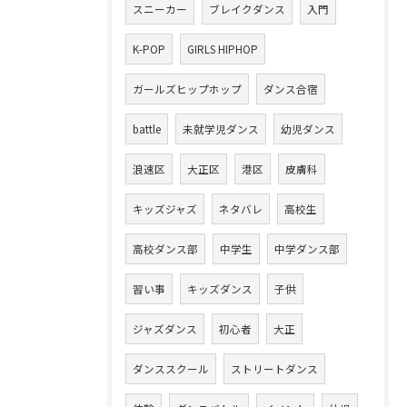
スニーカー
ブレイクダンス
入門
K-POP
GIRLS HIPHOP
ガールズヒップホップ
ダンス合宿
battle
未就学児ダンス
幼児ダンス
浪速区
大正区
港区
皮膚科
キッズジャズ
ネタバレ
高校生
高校ダンス部
中学生
中学ダンス部
習い事
キッズダンス
子供
ジャズダンス
初心者
大正
ダンススクール
ストリートダンス